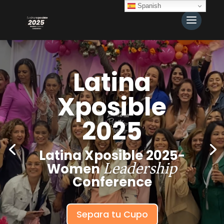
Spanish
Latina
Xposible
2025
Latina Xposible 2025-
Leadership
Women
Conference
Separa tu Cupo