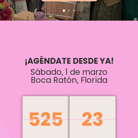
¡AGÉNDATE DESDE YA!
Sábado, 1 de marzo
Boca Ratón, Florida
525
525
00
00
23
23